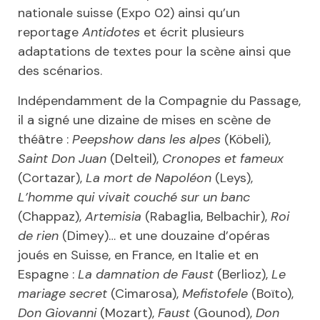
nationale suisse (Expo 02) ainsi qu’un
reportage
Antidotes
et écrit plusieurs
adaptations de textes pour la scène ainsi que
des scénarios.
Indépendamment de la Compagnie du Passage,
il a signé une dizaine de mises en scène de
théâtre :
Peepshow dans les alpes
(Köbeli),
Saint Don
Juan
(Delteil),
Cronopes et fameux
(Cortazar),
La mort de Napoléon
(Leys),
L’homme
qui vivait couché sur un banc
(Chappaz),
Artemisia
(Rabaglia, Belbachir),
Roi
de rien
(Dimey)… et une douzaine d’opéras
joués en Suisse, en France, en Italie et en
Espagne :
La damnation de Faust
(Berlioz),
Le
mariage secret
(Cimarosa),
Mefistofele
(Boïto),
Don Giovanni
(Mozart),
Faust
(Gounod),
Don