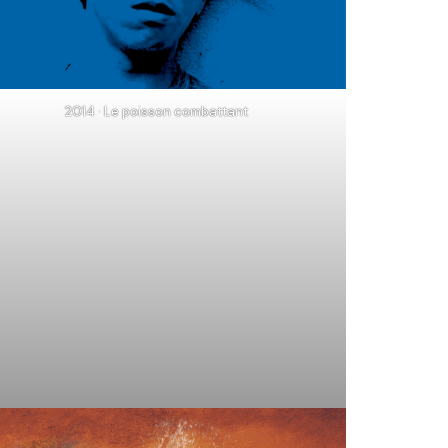
2014 · Le poisson combattant