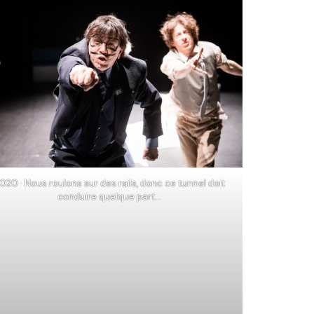
020 · Nous roulons sur des rails, donc ce tunnel doit
conduire quelque part…